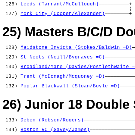
 126) 
Leeds (Tarrant/McCullough)
——————————+ 
                                          ¦—
 127) 
York City (Cooper/Alexander)
————————+ 
25) Masters B/C/D Do
 128) 
Maidstone Invicta (Stokes/Baldwin =D)
—
                                            
 129) 
St Neots (Neill/Bygraves =C)
——————————
                                            
 130) 
Broadland/Yare (Davies/Postlethwaite =
                                            
 131) 
Trent (McDonagh/Mcquoney =D)
——————————
                                            
 132) 
Poplar Blackwall (Sloan/Boyle =D)
—————
26) Junior 18 Double 
 133) 
Deben (Robson/Rogers)
—————————————————
                                            
 134) 
Boston RC (Gavey/James)
———————————————
                                            