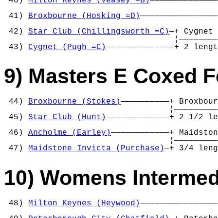
 40) 
Milton Keynes (Veasey =B)
——————————————
                                            
 41) 
Broxbourne (Hosking =D)
————————————————
                                            
 42) 
Star Club (Chillingsworth =C)
—+ Cygnet 
                                   ¦————————
 43) 
Cygnet (Pugh =C)
——————————————+ 2 lengt
9) Masters E Coxed F
 44) 
Broxbourne (Stokes)
——————————+ Broxbour
                                  ¦—————————
 45) 
Star Club (Hunt)
—————————————+ 2 1/2 le
                                            
 46) 
Ancholme (Earley)
————————————+ Maidston
                                  ¦—————————
 47) 
Maidstone Invicta (Purchase)
—+ 3/4 leng
10) Womens Intermed
 48) 
Milton Keynes (Heywood)
————————————————
                                            