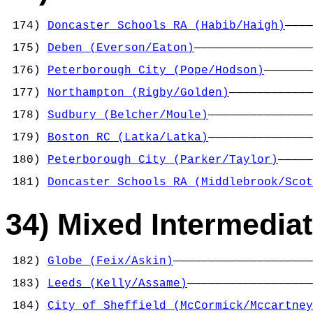
 174) 
Doncaster Schools RA (Habib/Haigh)
————
                                            
 175) 
Deben (Everson/Eaton)
—————————————————
                                            
 176) 
Peterborough City (Pope/Hodson)
———————
                                            
 177) 
Northampton (Rigby/Golden)
————————————
                                            
 178) 
Sudbury (Belcher/Moule)
———————————————
                                            
 179) 
Boston RC (Latka/Latka)
———————————————
                                            
 180) 
Peterborough City (Parker/Taylor)
—————
                                            
 181) 
Doncaster Schools RA (Middlebrook/Scot
34) Mixed Intermediat
 182) 
Globe (Feix/Askin)
————————————————————
                                            
 183) 
Leeds (Kelly/Assame)
——————————————————
                                            
 184) 
City of Sheffield (McCormick/Mccartney