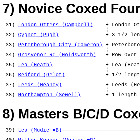
7) Novice Coxed Fou
 31) 
London Otters (Campbell)
————+ London Ot
                                 ¦——————————
 32) 
Cygnet (Pugh)
———————————————+ 3 1/2 len
                                            
 33) 
Peterborough City (Cameron)
—+ Peterboro
                                 ¦——————————
 34) 
Grosvenor RC (Holdsworth)
———+ Row Over 
                                            
 35) 
Lea (Heath)
—————————————————+ Lea (Heat
                                 ¦——————————
 36) 
Bedford (Gelot)
—————————————+ 1/2 lengt
                                            
 37) 
Leeds (Heaney)
——————————————+ Leeds (He
                                 ¦——————————
 38) 
Northampton (Sewell)
————————+ 1 length 
8) Masters B/C/D Cox
 39) 
Lea (Mudie =B)
—————————————————————————
                                            