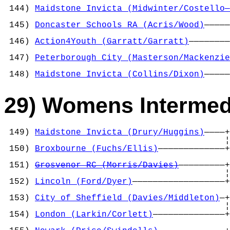
                                            
 144) 
Maidstone Invicta (Midwinter/Costello—
                                            
 145) 
Doncaster Schools RA (Acris/Wood)
—————
                                            
 146) 
Action4Youth (Garratt/Garratt)
————————
                                            
 147) 
Peterborough City (Masterson/Mackenzie
                                            
 148) 
Maidstone Invicta (Collins/Dixon)
—————
29) Womens Intermedi
 149) 
Maidstone Invicta (Drury/Huggins)
————+
                                           ¦
 150) 
Broxbourne (Fuchs/Ellis)
—————————————+
                                            
 151) 
Grosvenor RC (Morris/Davies)
—————————+
                                           ¦
 152) 
Lincoln (Ford/Dyer)
——————————————————+
                                            
 153) 
City of Sheffield (Davies/Middleton)
—+
                                           ¦
 154) 
London (Larkin/Corlett)
——————————————+
                                            