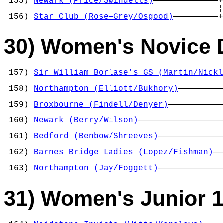
 155) 
Newark (Price/Swindells)
—————————————+
                                           ¦
 156) 
Star Club (Rose—Grey/Osgood)
—————————+
30) Women's Novice 
 157) 
Sir William Borlase's GS (Martin/Nickl
                                            
 158) 
Northampton (Elliott/Bukhory)
—————————
                                            
 159) 
Broxbourne (Findell/Denyer)
———————————
                                            
 160) 
Newark (Berry/Wilson)
—————————————————
                                            
 161) 
Bedford (Benbow/Shreeves)
—————————————
                                            
 162) 
Barnes Bridge Ladies (Lopez/Fishman)
——
                                            
 163) 
Northampton (Jay/Foggett)
—————————————
31) Women's Junior 1