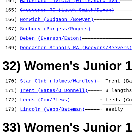
 164) 
Maidstone Invicta (Witts/Koroleva)
————
                                            
 165) 
Grosvenor RC (Lasok—Smith/Dixon)
——————
                                            
 166) 
Norwich (Gudgeon /Bowyer)
—————————————
                                            
 167) 
Sudbury (Burgess/Rogers)
——————————————
                                            
 168) 
Deben (Everson/Eaton)
—————————————————
                                            
 169) 
Doncaster Schools RA (Beevers/Beevers)
32) Women's Junior 1
 170) 
Star Club (Holmes/Wardley)
—+ Trent (Ba
                                 ¦——————————
 171) 
Trent (Bates/O Donnell)
————+ 3 lengths
                                            
 172) 
Leeds (Cox/Plews)
——————————+ Leeds (Co
                                 ¦——————————
 173) 
Lincoln (Webb/Bateman)
—————+ easily   
33) Women's Junior 1