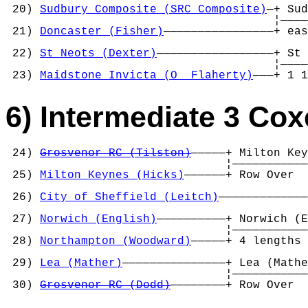
 20) 
Sudbury Composite (SRC Composite)
—+ Sud
                                       ¦————
 21) 
Doncaster (Fisher)
————————————————+ eas
                                            
 22) 
St Neots (Dexter)
—————————————————+ St 
                                       ¦————
 23) 
Maidstone Invicta (O  Flaherty)
———+ 1 1
6) Intermediate 3 Co
 24) 
Grosvenor RC (Tilston)
—————+ Milton Key
                                ¦———————————
 25) 
Milton Keynes (Hicks)
——————+ Row Over  
                                            
 26) 
City of Sheffield (Leitch)
—————————————
                                            
 27) 
Norwich (English)
——————————+ Norwich (E
                                ¦———————————
 28) 
Northampton (Woodward)
—————+ 4 lengths 
                                            
 29) 
Lea (Mather)
———————————————+ Lea (Mathe
                                ¦———————————
 30) 
Grosvenor RC (Dodd)
————————+ Row Over  