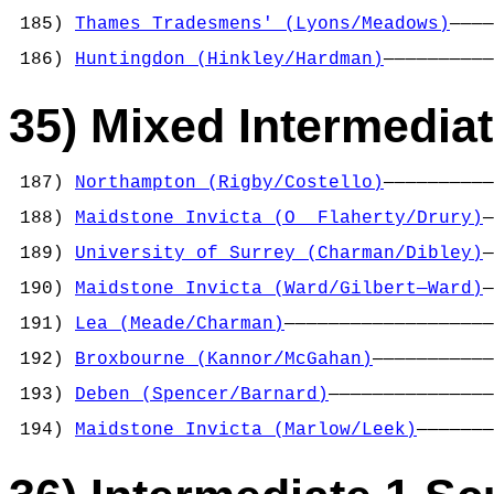
                                            
 185) 
Thames Tradesmens' (Lyons/Meadows)
————
                                            
 186) 
Huntingdon (Hinkley/Hardman)
——————————
35) Mixed Intermediat
 187) 
Northampton (Rigby/Costello)
——————————
                                            
 188) 
Maidstone Invicta (O  Flaherty/Drury)
—
                                            
 189) 
University of Surrey (Charman/Dibley)
—
                                            
 190) 
Maidstone Invicta (Ward/Gilbert—Ward)
—
                                            
 191) 
Lea (Meade/Charman)
———————————————————
                                            
 192) 
Broxbourne (Kannor/McGahan)
———————————
                                            
 193) 
Deben (Spencer/Barnard)
———————————————
                                            
 194) 
Maidstone Invicta (Marlow/Leek)
———————