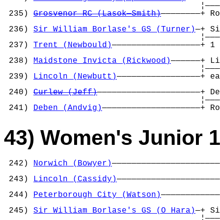
                                        ¦———
 235) 
Grosvenor RC (Lasok—Smith)
————————+ Ro
                                            
 236) 
Sir William Borlase's GS (Turner)
—+ Si
                                        ¦———
 237) 
Trent (Newbould)
——————————————————+ 1 
                                            
 238) 
Maidstone Invicta (Rickwood)
——————+ Li
                                        ¦———
 239) 
Lincoln (Newbutt)
—————————————————+ ea
                                            
 240) 
Curlew (Jeff)
—————————————————————+ De
                                        ¦———
 241) 
Deben (Andvig)
————————————————————+ Ro
43) Women's Junior 1
 242) 
Norwich (Bowyer)
——————————————————————
                                            
 243) 
Lincoln (Cassidy)
—————————————————————
                                            
 244) 
Peterborough City (Watson)
————————————
                                            
 245) 
Sir William Borlase's GS (O Hara)
—+ Si
                                        ¦———