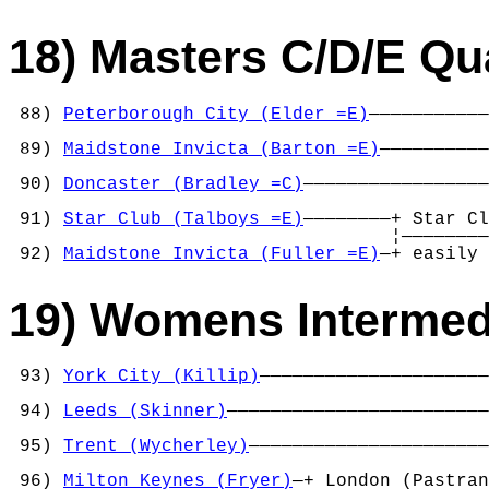
18) Masters C/D/E Q
 88) 
Peterborough City (Elder =E)
———————————
                                            
 89) 
Maidstone Invicta (Barton =E)
——————————
                                            
 90) 
Doncaster (Bradley =C)
—————————————————
                                            
 91) 
Star Club (Talboys =E)
————————+ Star Cl
                                   ¦————————
 92) 
Maidstone Invicta (Fuller =E)
—+ easily 
19) Womens Intermed
 93) 
York City (Killip)
—————————————————————
                                            
 94) 
Leeds (Skinner)
————————————————————————
                                            
 95) 
Trent (Wycherley)
——————————————————————
                                            
 96) 
Milton Keynes (Fryer)
—+ London (Pastran