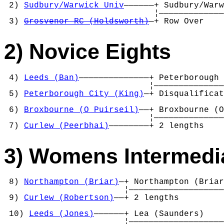
 2) 
Sudbury/Warwick Univ
——————+ Sudbury/Warw
                              ¦—————————————
 3) 
Grosvenor RC (Holdsworth)
—+ Row Over    
2) Novice Eights
 4) 
Leeds (Ban)
——————————————+ Peterborough 
                             ¦——————————————
 5) 
Peterborough City (King)
—+ Disqualificat
                                            
 6) 
Broxbourne (O Puirseil)
——+ Broxbourne (O
                             ¦——————————————
 7) 
Curlew (Peerbhai)
————————+ 2 lengths    
3) Womens Intermedia
 8) 
Northampton (Briar)
—+ Northampton (Briar
                        ¦———————————————————
 9) 
Curlew (Robertson)
——+ 2 lengths         
                                            
 10) 
Leeds (Jones)
——————+ Lea (Saunders)    
                        ¦———————————————————