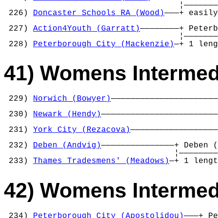
                                    ¦———————
 226) 
Doncaster Schools RA (Wood)
———+ easily
                                            
 227) 
Action4Youth (Garratt)
————————+ Peterb
                                    ¦———————
 228) 
Peterborough City (Mackenzie)
—+ 1 leng
41) Womens Intermedi
 229) 
Norwich (Bowyer)
——————————————————————
                                            
 230) 
Newark (Hendy)
————————————————————————
                                            
 231) 
York City (Rezacova)
——————————————————
                                            
 232) 
Deben (Andvig)
———————————————+ Deben (
                                   ¦————————
 233) 
Thames Tradesmens' (Meadows)
—+ 1 lengt
42) Womens Intermedi
 234) 
Peterborough City (Apostolidou)
———+ Pe