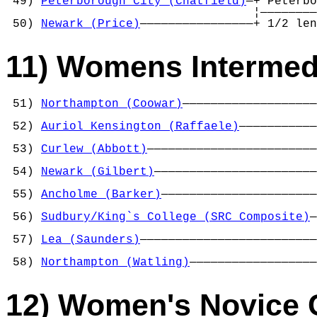
 49) 
Peterborough City (Chatfield)
—+ Peterbo
                                   ¦————————
 50) 
Newark (Price)
————————————————+ 1/2 len
11) Womens Intermed
 51) 
Northampton (Coowar)
———————————————————
                                            
 52) 
Auriol Kensington (Raffaele)
———————————
                                            
 53) 
Curlew (Abbott)
————————————————————————
                                            
 54) 
Newark (Gilbert)
———————————————————————
                                            
 55) 
Ancholme (Barker)
——————————————————————
                                            
 56) 
Sudbury/King`s College (SRC Composite)
—
                                            
 57) 
Lea (Saunders)
—————————————————————————
                                            
 58) 
Northampton (Watling)
——————————————————
12) Women's Novice 