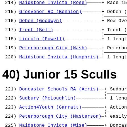
 214) 
Maidstone Invicta (Rose)
—————+ Race 15
                                            
 215) 
Grosvenor RC (Bennion)
———————+ Deben (
                                   ¦————————
 216) 
Deben (Goodwyn)
——————————————+ Row Ove
                                            
 217) 
Trent (Bell)
—————————————————+ Trent (
                                   ¦————————
 218) 
Lincoln (Powell)
—————————————+ 1 lengt
                                            
 219) 
Peterborough City (Nash)
—————+ Peterbo
                                   ¦————————
 220) 
Maidstone Invicta (Humphris)
—+ 1 lengt
40) Junior 15 Sculls
 221) 
Doncaster Schools RA (Acris)
——+ Sudbur
                                    ¦———————
 222) 
Sudbury (McLoughlin)
——————————+ 1 leng
                                            
 223) 
Action4Youth (Garratt)
————————+ Action
                                    ¦———————
 224) 
Peterborough City (Masterson)
—+ easily
                                            
 225) 
Maidstone Invicta (Wise)
——————+ Doncas