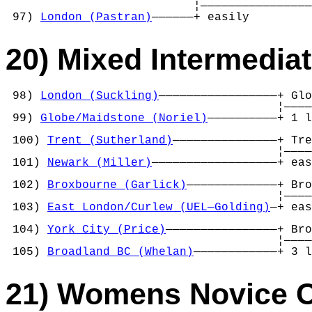
                           ¦————————————————
 97) 
London (Pastran)
——————+ easily         
20) Mixed Intermedia
 98) 
London (Suckling)
—————————————————+ Glo
                                       ¦————
 99) 
Globe/Maidstone (Noriel)
——————————+ 1 l
                                            
 100) 
Trent (Sutherland)
———————————————+ Tre
                                       ¦————
 101) 
Newark (Miller)
——————————————————+ eas
                                            
 102) 
Broxbourne (Garlick)
—————————————+ Bro
                                       ¦————
 103) 
East London/Curlew (UEL—Golding)
—+ eas
                                            
 104) 
York City (Price)
————————————————+ Bro
                                       ¦————
 105) 
Broadland BC (Whelan)
————————————+ 3 l
21) Womens Novice 