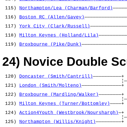
                                            
 115) 
Northampton/Lea (Charman/Barford)
—————
                                            
 116) 
Boston RC (Allen/Gavey)
———————————————
                                            
 117) 
York City (Clark/Russell)
—————————————
                                            
 118) 
Milton Keynes (Holland/Lila)
——————————
                                            
 119) 
Broxbourne (Pike/Dunk)
————————————————
24) Novice Double Sc
 120) 
Doncaster (Smith/Cantrill)
——————————+ 
                                          ¦—
 121) 
London (Smith/Molteno)
——————————————+ 
                                            
 122) 
Broxbourne (Mardling/Walker)
————————+ 
                                          ¦—
 123) 
Milton Keynes (Turner/Bottomley)
————+ 
                                            
 124) 
Action4Youth (Westbrook/Nourshargh)
—+ 
                                          ¦—
 125) 
Northampton (Willis/Knight)
—————————+ 
                                            