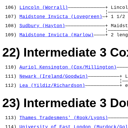
 106) 
Lincoln (Worrall)
—————————————+ Lincol
                                    ¦———————
 107) 
Maidstone Invicta (Lovegreen)
—+ 1 1/2 
                                            
 108) 
Sudbury (Hayton)
——————————————+ Maidst
                                    ¦———————
 109) 
Maidstone Invicta (Harlow)
————+ 2 leng
22) Intermediate 3 Co
 110) 
Auriol Kensington (Cox/Millington)
————
                                            
 111) 
Newark (Ireland/Goodwin)
———————————+ L
                                         ¦——
 112) 
Lea (Yildiz/Richardson)
————————————+ e
23) Intermediate 3 Do
 113) 
Thames Tradesmens' (Rook/Lyons)
———————
                                            
 114) 
University of East London (Murdock/Gol