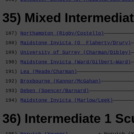
35) Mixed Intermediat
 187) 
Northampton (Rigby/Costello)
——————————
                                            
 188) 
Maidstone Invicta (O  Flaherty/Drury)
—
                                            
 189) 
University of Surrey (Charman/Dibley)
—
                                            
 190) 
Maidstone Invicta (Ward/Gilbert—Ward)
—
                                            
 191) 
Lea (Meade/Charman)
———————————————————
                                            
 192) 
Broxbourne (Kannor/McGahan)
———————————
                                            
 193) 
Deben (Spencer/Barnard)
———————————————
                                            
 194) 
Maidstone Invicta (Marlow/Leek)
———————
36) Intermediate 1 Sc