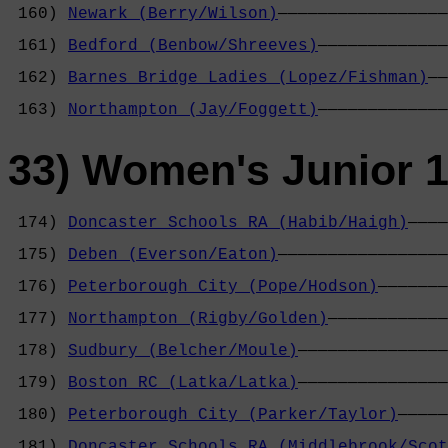
 160) 
Newark (Berry/Wilson)
—————————————————
                                            
 161) 
Bedford (Benbow/Shreeves)
—————————————
                                            
 162) 
Barnes Bridge Ladies (Lopez/Fishman)
——
                                            
 163) 
Northampton (Jay/Foggett)
—————————————
33) Women's Junior 1
 174) 
Doncaster Schools RA (Habib/Haigh)
————
                                            
 175) 
Deben (Everson/Eaton)
—————————————————
                                            
 176) 
Peterborough City (Pope/Hodson)
———————
                                            
 177) 
Northampton (Rigby/Golden)
————————————
                                            
 178) 
Sudbury (Belcher/Moule)
———————————————
                                            
 179) 
Boston RC (Latka/Latka)
———————————————
                                            
 180) 
Peterborough City (Parker/Taylor)
—————
                                            
 181) 
Doncaster Schools RA (Middlebrook/Scot