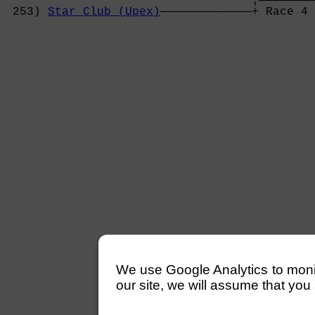
                                   ¦————————
 253) 
Star Club (Upex)
—————————————+ Race 4 
We use Google Analytics to monitor
our site, we will assume that you 