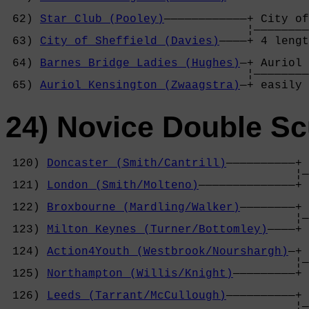
                                            
 62) 
Star Club (Pooley)
————————————+ City of
                                   ¦————————
 63) 
City of Sheffield (Davies)
————+ 4 lengt
                                            
 64) 
Barnes Bridge Ladies (Hughes)
—+ Auriol 
                                   ¦————————
 65) 
Auriol Kensington (Zwaagstra)
—+ easily 
24) Novice Double Sc
 120) 
Doncaster (Smith/Cantrill)
——————————+ 
                                          ¦—
 121) 
London (Smith/Molteno)
——————————————+ 
                                            
 122) 
Broxbourne (Mardling/Walker)
————————+ 
                                          ¦—
 123) 
Milton Keynes (Turner/Bottomley)
————+ 
                                            
 124) 
Action4Youth (Westbrook/Nourshargh)
—+ 
                                          ¦—
 125) 
Northampton (Willis/Knight)
—————————+ 
                                            
 126) 
Leeds (Tarrant/McCullough)
——————————+ 
                                          ¦—