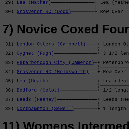
 29) 
Lea (Mather)
———————————————+ Lea (Mathe
                                ¦———————————
 30) 
Grosvenor RC (Dodd)
————————+ Row Over  
7) Novice Coxed Fou
 31) 
London Otters (Campbell)
————+ London Ot
                                 ¦——————————
 32) 
Cygnet (Pugh)
———————————————+ 3 1/2 len
                                            
 33) 
Peterborough City (Cameron)
—+ Peterboro
                                 ¦——————————
 34) 
Grosvenor RC (Holdsworth)
———+ Row Over 
                                            
 35) 
Lea (Heath)
—————————————————+ Lea (Heat
                                 ¦——————————
 36) 
Bedford (Gelot)
—————————————+ 1/2 lengt
                                            
 37) 
Leeds (Heaney)
——————————————+ Leeds (He
                                 ¦——————————
 38) 
Northampton (Sewell)
————————+ 1 length 
11) Womens Intermed