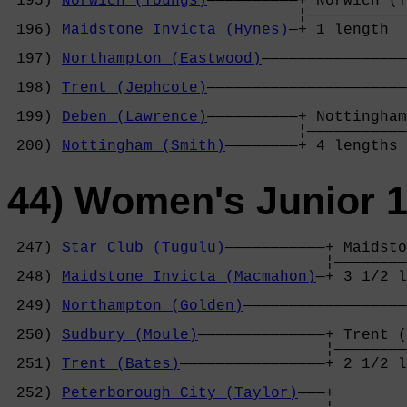
 195) 
Norwich (Youngs)
——————————+ Norwich (Y
                                ¦———————————
 196) 
Maidstone Invicta (Hynes)
—+ 1 length  
                                            
 197) 
Northampton (Eastwood)
————————————————
                                            
 198) 
Trent (Jephcote)
——————————————————————
                                            
 199) 
Deben (Lawrence)
——————————+ Nottingham
                                ¦———————————
 200) 
Nottingham (Smith)
————————+ 4 lengths 
44) Women's Junior 1
 247) 
Star Club (Tugulu)
———————————+ Maidsto
                                   ¦————————
 248) 
Maidstone Invicta (Macmahon)
—+ 3 1/2 l
                                            
 249) 
Northampton (Golden)
——————————————————
                                            
 250) 
Sudbury (Moule)
——————————————+ Trent (
                                   ¦————————
 251) 
Trent (Bates)
————————————————+ 2 1/2 l
                                            
 252) 
Peterborough City (Taylor)
———+        