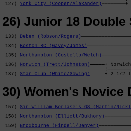
 127) 
York City (Cooper/Alexander)
————————+ 
26) Junior 18 Double 
 133) 
Deben (Robson/Rogers)
—————————————————
                                            
 134) 
Boston RC (Gavey/James)
———————————————
                                            
 135) 
Northampton (Costello/Welch)
——————————
                                            
 136) 
Norwich (Trett/Johnston)
—————+ Norwich
                                   ¦————————
 137) 
Star Club (White/Gowing)
—————+ 2 1/2 l
30) Women's Novice 
 157) 
Sir William Borlase's GS (Martin/Nickl
                                            
 158) 
Northampton (Elliott/Bukhory)
—————————
                                            
 159) 
Broxbourne (Findell/Denyer)
———————————
                                            