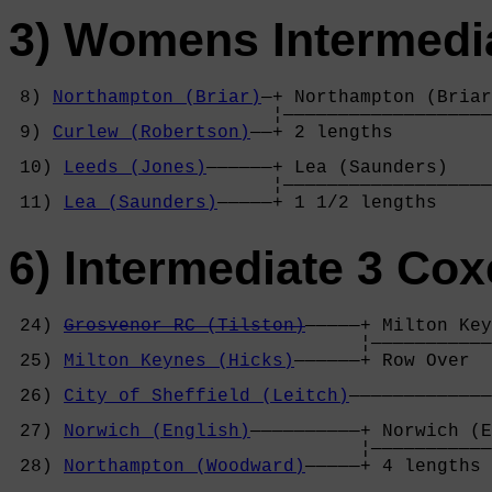
3) Womens Intermedia
 8) 
Northampton (Briar)
—+ Northampton (Briar
                        ¦———————————————————
 9) 
Curlew (Robertson)
——+ 2 lengths         
                                            
 10) 
Leeds (Jones)
——————+ Lea (Saunders)    
                        ¦———————————————————
 11) 
Lea (Saunders)
—————+ 1 1/2 lengths     
6) Intermediate 3 Co
 24) 
Grosvenor RC (Tilston)
—————+ Milton Key
                                ¦———————————
 25) 
Milton Keynes (Hicks)
——————+ Row Over  
                                            
 26) 
City of Sheffield (Leitch)
—————————————
                                            
 27) 
Norwich (English)
——————————+ Norwich (E
                                ¦———————————
 28) 
Northampton (Woodward)
—————+ 4 lengths 
                                            