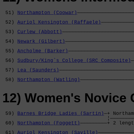
 51) 
Northampton (Coowar)
———————————————————
                                            
 52) 
Auriol Kensington (Raffaele)
———————————
                                            
 53) 
Curlew (Abbott)
————————————————————————
                                            
 54) 
Newark (Gilbert)
———————————————————————
                                            
 55) 
Ancholme (Barker)
——————————————————————
                                            
 56) 
Sudbury/King`s College (SRC Composite)
—
                                            
 57) 
Lea (Saunders)
—————————————————————————
                                            
 58) 
Northampton (Watling)
——————————————————
12) Women's Novice 
 59) 
Barnes Bridge Ladies (Sartin)
—+ Northam
                                   ¦————————
 60) 
Northampton (Foggett)
—————————+ 2 lengt
                                            
 61) 
Auriol Kensington (Saville)
————————————