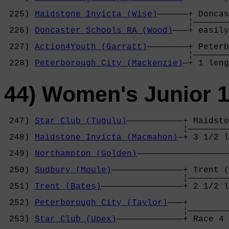
                                            
 225) 
Maidstone Invicta (Wise)
——————+ Doncas
                                    ¦———————
 226) 
Doncaster Schools RA (Wood)
———+ easily
                                            
 227) 
Action4Youth (Garratt)
————————+ Peterb
                                    ¦———————
 228) 
Peterborough City (Mackenzie)
—+ 1 leng
44) Women's Junior 1
 247) 
Star Club (Tugulu)
———————————+ Maidsto
                                   ¦————————
 248) 
Maidstone Invicta (Macmahon)
—+ 3 1/2 l
                                            
 249) 
Northampton (Golden)
——————————————————
                                            
 250) 
Sudbury (Moule)
——————————————+ Trent (
                                   ¦————————
 251) 
Trent (Bates)
————————————————+ 2 1/2 l
                                            
 252) 
Peterborough City (Taylor)
———+        
                                   ¦————————
 253) 
Star Club (Upex)
—————————————+ Race 4 