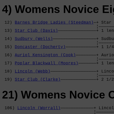
4) Womens Novice Ei
 12) 
Barnes Bridge Ladies (Steedman)
—+ Star 
                                     ¦——————
 13) 
Star Club (Davis)
———————————————+ 1 len
                                            
 14) 
Sudbury (Wells)
—————————————————+ Sudbu
                                     ¦——————
 15) 
Doncaster (Docherty)
————————————+ 1 1/4
                                            
 16) 
Auriol Kensington (Cook)
————————+ Aurio
                                     ¦——————
 17) 
Poplar Blackwall (Moores)
———————+ 1 len
                                            
 18) 
Lincoln (Webb)
——————————————————+ Linco
                                     ¦——————
 19) 
Star Club (Clarke)
——————————————+ 2 1/2
21) Womens Novice 
 106) 
Lincoln (Worrall)
—————————————+ Lincol
                                    ¦———————