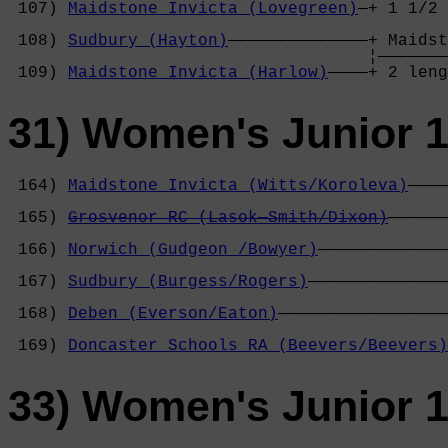
 107) 
Maidstone Invicta (Lovegreen)
—+ 1 1/2 
                                            
 108) 
Sudbury (Hayton)
——————————————+ Maidst
                                    ¦———————
 109) 
Maidstone Invicta (Harlow)
————+ 2 leng
31) Women's Junior 1
 164) 
Maidstone Invicta (Witts/Koroleva)
————
                                            
 165) 
Grosvenor RC (Lasok—Smith/Dixon)
——————
                                            
 166) 
Norwich (Gudgeon /Bowyer)
—————————————
                                            
 167) 
Sudbury (Burgess/Rogers)
——————————————
                                            
 168) 
Deben (Everson/Eaton)
—————————————————
                                            
 169) 
Doncaster Schools RA (Beevers/Beevers)
33) Women's Junior 1