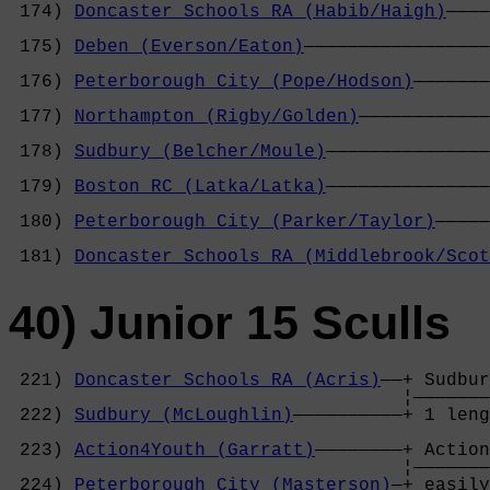
 174) 
Doncaster Schools RA (Habib/Haigh)
————
                                            
 175) 
Deben (Everson/Eaton)
—————————————————
                                            
 176) 
Peterborough City (Pope/Hodson)
———————
                                            
 177) 
Northampton (Rigby/Golden)
————————————
                                            
 178) 
Sudbury (Belcher/Moule)
———————————————
                                            
 179) 
Boston RC (Latka/Latka)
———————————————
                                            
 180) 
Peterborough City (Parker/Taylor)
—————
                                            
 181) 
Doncaster Schools RA (Middlebrook/Scot
40) Junior 15 Sculls
 221) 
Doncaster Schools RA (Acris)
——+ Sudbur
                                    ¦———————
 222) 
Sudbury (McLoughlin)
——————————+ 1 leng
                                            
 223) 
Action4Youth (Garratt)
————————+ Action
                                    ¦———————
 224) 
Peterborough City (Masterson)
—+ easily