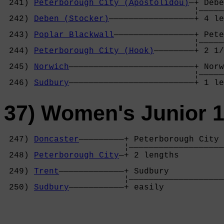
 241) 
Peterborough City (Apostolidou)
—+ Debe
                                      ¦—————
 242) 
Deben (Stocker)
—————————————————+ 4 le
                                            
 243) 
Poplar Blackwall
————————————————+ Pete
                                      ¦—————
 244) 
Peterborough City (Hook)
————————+ 2 1/
                                            
 245) 
Norwich
—————————————————————————+ Norw
                                      ¦—————
 246) 
Sudbury
—————————————————————————+ 1 le
37) Women's Junior 1
 247) 
Doncaster
—————————+ Peterborough City 
                        ¦———————————————————
 248) 
Peterborough City
—+ 2 lengths         
                                            
 249) 
Trent
—————————————+ Sudbury           
                        ¦———————————————————
 250) 
Sudbury
———————————+ easily            