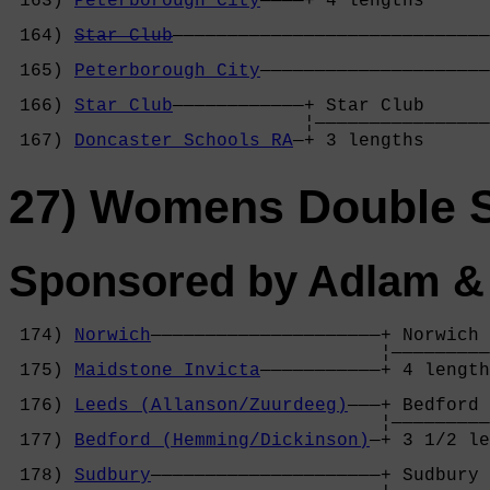
 163) 
Peterborough City
————+ 4 lengths      
                                            
 164) 
Star Club
—————————————————————————————
                                            
 165) 
Peterborough City
—————————————————————
                                            
 166) 
Star Club
————————————+ Star Club      
                           ¦————————————————
 167) 
Doncaster Schools RA
—+ 3 lengths      
27) Womens Double S
Sponsored by Adlam &
 174) 
Norwich
—————————————————————+ Norwich 
                                  ¦—————————
 175) 
Maidstone Invicta
———————————+ 4 length
                                            
 176) 
Leeds (Allanson/Zuurdeeg)
———+ Bedford 
                                  ¦—————————
 177) 
Bedford (Hemming/Dickinson)
—+ 3 1/2 le
                                            
 178) 
Sudbury
—————————————————————+ Sudbury 