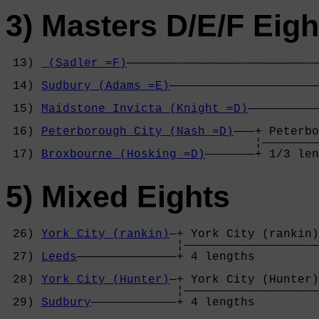
3) Masters D/E/F Eigh
 13) 
 (Sadler =F)
———————————————————————————
                                            
 14) 
Sudbury (Adams =E)
—————————————————————
                                            
 15) 
Maidstone Invicta (Knight =D)
——————————
                                            
 16) 
Peterborough City (Nash =D)
———+ Peterbo
                                   ¦————————
 17) 
Broxbourne (Hosking =D)
———————+ 1/3 len
5) Mixed Eights
 26) 
York City (rankin)
—+ York City (rankin)
                        ¦———————————————————
 27) 
Leeds
——————————————+ 4 lengths         
                                            
 28) 
York City (Hunter)
—+ York City (Hunter)
                        ¦———————————————————
 29) 
Sudbury
————————————+ 4 lengths         