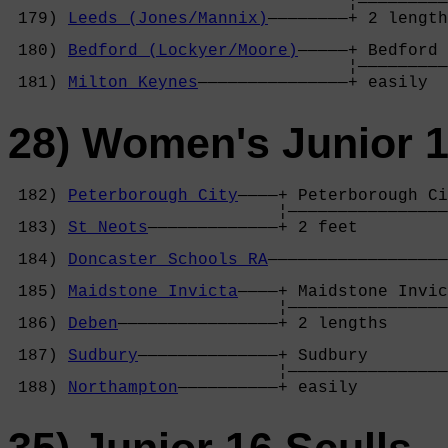
                                  ¦—————————
 179) 
Leeds (Jones/Mannix)
————————+ 2 length
                                            
 180) 
Bedford (Lockyer/Moore)
—————+ Bedford 
                                  ¦—————————
 181) 
Milton Keynes
———————————————+ easily  
28) Women's Junior 1
 182) 
Peterborough City
————+ Peterborough Ci
                           ¦————————————————
 183) 
St Neots
—————————————+ 2 feet         
                                            
 184) 
Doncaster Schools RA
——————————————————
                                            
 185) 
Maidstone Invicta
————+ Maidstone Invic
                           ¦————————————————
 186) 
Deben
————————————————+ 2 lengths      
                                            
 187) 
Sudbury
——————————————+ Sudbury        
                           ¦————————————————
 188) 
Northampton
——————————+ easily         