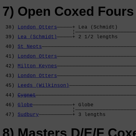
7) Open Coxed Fours 
 38) 
London Otters
—————+ Lea (Schmidt)      
                       ¦————————————————————
 39) 
Lea (Schmidt)
—————+ 2 1/2 lengths      
                                            
 40) 
St Neots
———————————————————————————————
                                            
 41) 
London Otters
——————————————————————————
                                            
 42) 
Milton Keynes
——————————————————————————
                                            
 43) 
London Otters
——————————————————————————
                                            
 45) 
Leeds (Wilkinson)
——————————————————————
                                            
 44) 
Cygnet
—————————————————————————————————
                                            
 46) 
Globe
—————————————+ Globe              
                       ¦————————————————————
 47) 
Sudbury
———————————+ 3 lengths          
8) Masters D/E/F Cox