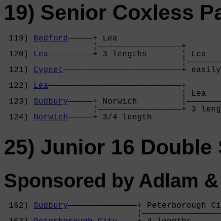
19) Senior Coxless P
 119) 
Bedford
—————+ Lea             

                  ¦—————————————————+

 120) 
Lea
—————————+ 3 lengths       ¦ Lea   
                                    ¦———————
 121) 
Cygnet
————————————————————————+ easily
                                            
 122) 
Lea
———————————————————————————+       
                                    ¦ Lea   
 123) 
Sudbury
—————+ Norwich         ¦———————
                  ¦—————————————————+ 3 leng
 124) 
Norwich
—————+ 3/4 length      
25) Junior 16 Double 
Sponsored by Adlam &
 162) 
Sudbury
——————————————+ Peterborough Ci
                           ¦————————————————