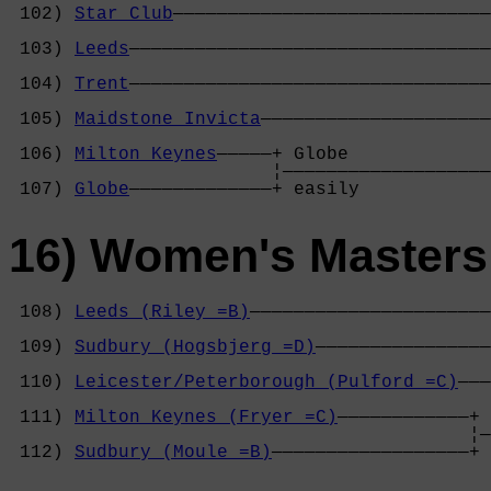
 102) 
Star Club
—————————————————————————————
                                            
 103) 
Leeds
—————————————————————————————————
                                            
 104) 
Trent
—————————————————————————————————
                                            
 105) 
Maidstone Invicta
—————————————————————
                                            
 106) 
Milton Keynes
—————+ Globe             
                        ¦———————————————————
 107) 
Globe
—————————————+ easily            
16) Women's Masters
 108) 
Leeds (Riley =B)
——————————————————————
                                            
 109) 
Sudbury (Hogsbjerg =D)
————————————————
                                            
 110) 
Leicester/Peterborough (Pulford =C)
———
                                            
 111) 
Milton Keynes (Fryer =C)
————————————+ 
                                          ¦—
 112) 
Sudbury (Moule =B)
——————————————————+ 