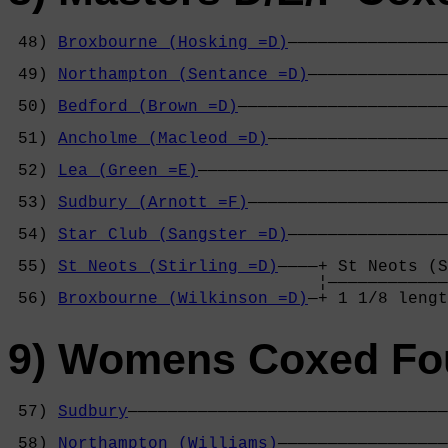
 48) 
Broxbourne (Hosking =D)
————————————————
                                            
 49) 
Northampton (Sentance =D)
——————————————
                                            
 50) 
Bedford (Brown =D)
—————————————————————
                                            
 51) 
Ancholme (Macleod =D)
——————————————————
                                            
 52) 
Lea (Green =E)
—————————————————————————
                                            
 53) 
Sudbury (Arnott =F)
————————————————————
                                            
 54) 
Star Club (Sangster =D)
————————————————
                                            
 55) 
St Neots (Stirling =D)
————+ St Neots (S
                               ¦————————————
 56) 
Broxbourne (Wilkinson =D)
—+ 1 1/8 lengt
9) Womens Coxed Fou
 57) 
Sudbury
————————————————————————————————
                                            
 58) 
Northampton (Williams)
—————————————————