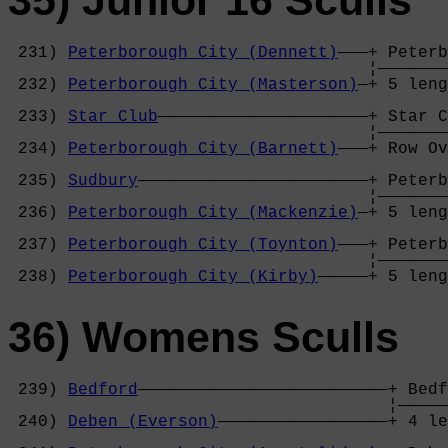
35) Junior 16 Sculls
 231) 
Peterborough City (Dennett)
———+ Peterb
                                    ¦———————
 232) 
Peterborough City (Masterson)
—+ 5 leng
                                            
 233) 
Star Club
—————————————————————+ Star C
                                    ¦———————
 234) 
Peterborough City (Barnett)
———+ Row Ov
                                            
 235) 
Sudbury
———————————————————————+ Peterb
                                    ¦———————
 236) 
Peterborough City (Mackenzie)
—+ 5 leng
                                            
 237) 
Peterborough City (Toynton)
———+ Peterb
                                    ¦———————
 238) 
Peterborough City (Kirby)
—————+ 5 leng
36) Womens Sculls
 239) 
Bedford
—————————————————————————+ Bedf
                                      ¦—————
 240) 
Deben (Everson)
—————————————————+ 4 le
                                            