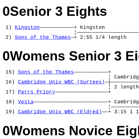
0Senior 3 Eights
 1) 
Kingston
———————————+ Kingston           
                       ¦————————————————————
 2) 
Sons of the Thames
—+ 2:55 1/4 length    
0Womens Senior 3 Ei
 15) 
Sons of the Thames
———————————+

                                  ¦ Cambridg
 16) 
Cambridge Univ WBC (Surtees)
—┼—————————
                                  ¦ 2 length
 17) 
Parrs Priory
—————————————————+         
                                            
 18) 
Vesta
————————————————————————+ Cambridg
                                  ¦—————————
 19) 
Cambridge Univ WBC (Eldred)
——+ 3:15 1 1
0Womens Novice Eig