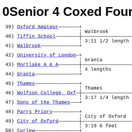
0Senior 4 Coxed Fou
 39) 
Oxford Amateur
———————+

                          ¦ Walbrook        
 40) 
Tiffin School
————————┼—————————————————
                          ¦ 3:11 1/2 length 
 41) 
Walbrook
—————————————+                 
                                            
 42) 
University of London
—+                 
                          ¦ Granta          
 43) 
Mortlake A & A
———————┼—————————————————
                          ¦ 4 lengths       
 44) 
Granta
———————————————+                 
                                            
 45) 
Thames
———————————————+                 
                          ¦ Thames          
 46) 
Wolfson College, Oxf
—┼—————————————————
                          ¦ 3:17 1/4 length 
 47) 
Sons of the Thames
———+                 
                                            
 48) 
Parrs Priory
—————————+                 
                          ¦ City of Oxford  
 49) 
City of Oxford
———————┼—————————————————
                          ¦ 3:19 6 feet     
 50) 
Curlew
———————————————+