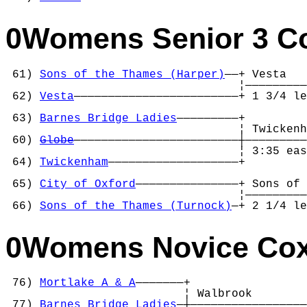
0Womens Senior 3 C
 61) 
Sons of the Thames (Harper)
——+ Vesta   
                                  ¦—————————
 62) 
Vesta
————————————————————————+ 1 3/4 le
                                            
 63) 
Barnes Bridge Ladies
—————————+         
                                  ¦ Twickenh
 60) 
Globe
————————————————————————┼—————————
                                  ¦ 3:35 eas
 64) 
Twickenham
———————————————————+         
                                            
 65) 
City of Oxford
———————————————+ Sons of 
                                  ¦—————————
 66) 
Sons of the Thames (Turnock)
—+ 2 1/4 le
0Womens Novice Cox
 76) 
Mortlake A & A
———————+

                          ¦ Walbrook        
 77) 
Barnes Bridge Ladies
—┼—————————————————