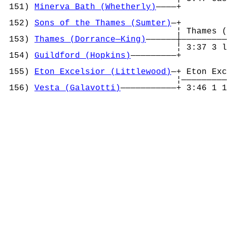
 151) 
Minerva Bath (Whetherly)
————+         
                                            
 152) 
Sons of the Thames (Sumter)
—+         
                                  ¦ Thames (
 153) 
Thames (Dorrance—King)
——————┼—————————
                                  ¦ 3:37 3 l
 154) 
Guildford (Hopkins)
—————————+         
                                            
 155) 
Eton Excelsior (Littlewood)
—+ Eton Exc
                                  ¦—————————
 156) 
Vesta (Galavotti)
———————————+ 3:46 1 1