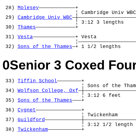
 28) 
Molesey
————————————+

                        ¦ Cambridge Univ WBC
 29) 
Cambridge Univ WBC
—┼———————————————————
                        ¦ 3:12 3 lengths    
 30) 
Thames
—————————————+                   
                                            
 31) 
Vesta
——————————————+ Vesta             
                        ¦———————————————————
 32) 
Sons of the Thames
—+ 1 1/2 lengths     
0Senior 3 Coxed Fou
 33) 
Tiffin School
————————+

                          ¦ Sons of the Tham
 34) 
Wolfson College, Oxf
—┼—————————————————
                          ¦ 3:12 6 feet     
 35) 
Sons of the Thames
———+                 
                                            
 36) 
Cygnet
———————————————+                 
                          ¦ Twickenham      
 37) 
Guildford
————————————┼—————————————————
                          ¦ 3:12 1/2 length 
 38) 
Twickenham
———————————+