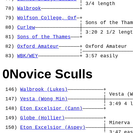
                          ¦ 3/4 length      
 78) 
Walbrook
—————————————+                 
                                            
 79) 
Wolfson College, Oxf
—+                 
                          ¦ Sons of the Tham
 80) 
Curlew
———————————————┼—————————————————
                          ¦ 3:20 2 1/2 lengt
 81) 
Sons of the Thames
———+                 
                                            
 82) 
Oxford Amateur
———————+ Oxford Amateur  
                          ¦—————————————————
 83) 
WBK/WEY
——————————————+ 3:57 easily     
0Novice Sculls
 146) 
Walbrook (Lukes)
————————————+

                                  ¦ Vesta (W
 147) 
Vesta (Wong Min)
————————————┼—————————
                                  ¦ 3:49 4 l
 148) 
Eton Excelsior (Cann)
———————+         
                                            
 149) 
Globe (Hollier)
—————————————+         
                                  ¦ Minerva 
 150) 
Eton Excelsior (Aspey)
——————┼—————————
                                  ¦ 3:47 eas